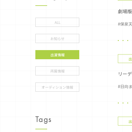
劇場版
ALL
#保泉
お知らせ
出演情報
出
所属情報
リーデ
#日向
オーディション情報
Tags
出