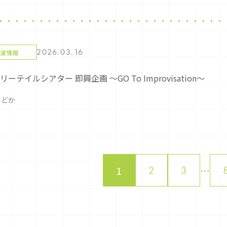
2026.03.16
演情報
ーテイルシアター 即興企画 ～GO To Improvisation～
まどか
1
…
2
3
tion