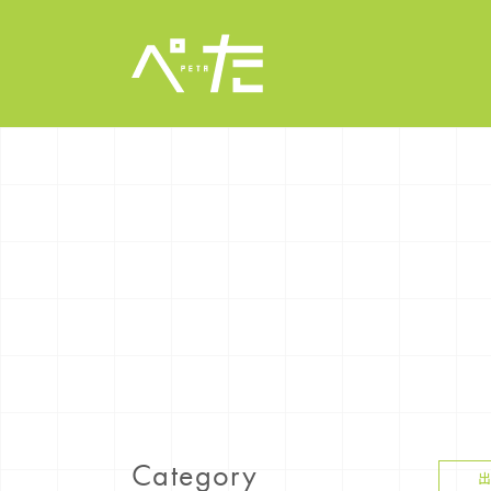
Category
出