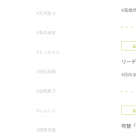
#高橋
#天河星斗
#青井美音
出
#えっちゃん
リーデ
#田丸裕臣
#日向
#加帆夏子
#しょこら
出
吹替「
#岡尾京香