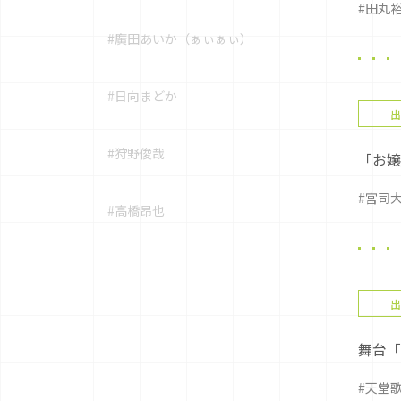
#田丸
#廣田あいか（ぁぃぁぃ）
#日向まどか
出
#狩野俊哉
「お
#宮司
#高橋昂也
出
舞台「
#天堂