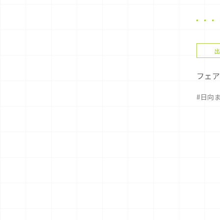
出
フェアリ
#日向
Posts
pagina