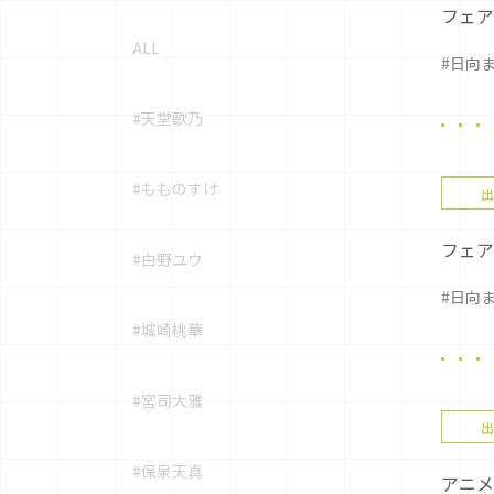
フェアリ
ALL
#日向
#天堂歌乃
#もものすけ
出
フェア
#白野ユウ
#日向
#城崎桃華
#宮司大雅
出
#保泉天真
アニメ