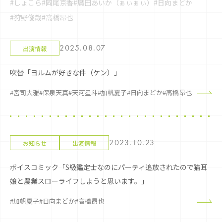
#しょこら
#岡尾京香
#廣田あいか（ぁぃぁぃ）
#日向まどか
#狩野俊哉
#高橋昂也
2025.08.07
出演情報
吹替「ヨルムが好きな件（ケン）」
#宮司大雅
#保泉天真
#天河星斗
#加帆夏子
#日向まどか
#高橋昂也
2023.10.23
お知らせ
出演情報
ボイスコミック「S級鑑定士なのにパーティ追放されたので猫耳
娘と農業スローライフしようと思います。」
#加帆夏子
#日向まどか
#高橋昂也