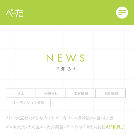
NEWS
お知らせ
ALL
お知らせ
出演情報
所属情報
オーディション情報
ALL
#天堂歌乃
#もものすけ
#白野ユウ
#城崎桃華
#宮司大雅
#保泉天真
#天河星斗
#青井美音
#えっちゃん
#田丸裕臣
#加帆夏子