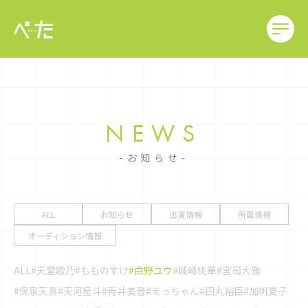
NEWS
お知らせ
ALL
お知らせ
出演情報
所属情報
オーディション情報
ALL
#天堂歌乃
#もものすけ
#白野ユウ
#城崎桃華
#宮司大雅
#保泉天真
#天河星斗
#青井美音
#えっちゃん
#田丸裕臣
#加帆夏子