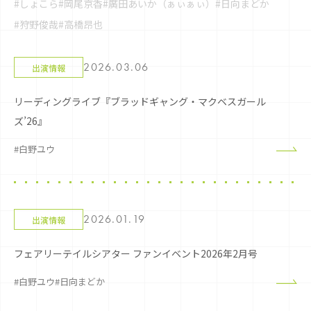
#しょこら
#岡尾京香
#廣田あいか（ぁぃぁぃ）
#日向まどか
#狩野俊哉
#高橋昂也
2026.03.06
出演情報
リーディングライブ『ブラッドギャング・マクベスガール
ズ’26』
#白野ユウ
2026.01.19
出演情報
フェアリーテイルシアター ファンイベント2026年2月号
#白野ユウ
#日向まどか