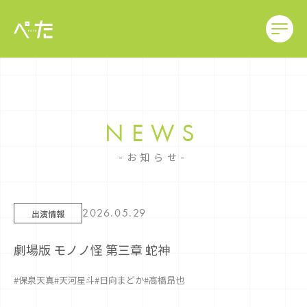
NEWS
お知らせ
2026.05.29
出演情報
劇場版 モノノ怪 第三章 蛇神
#保泉天真
#天河星斗
#日向まどか
#高橋昂也