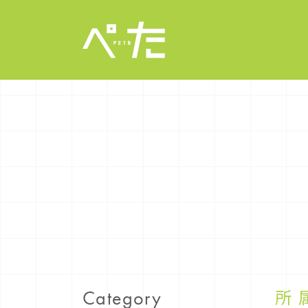
所
Category