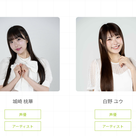
城崎 桃華
白野 ユウ
声優
声優
アーティスト
アーティスト