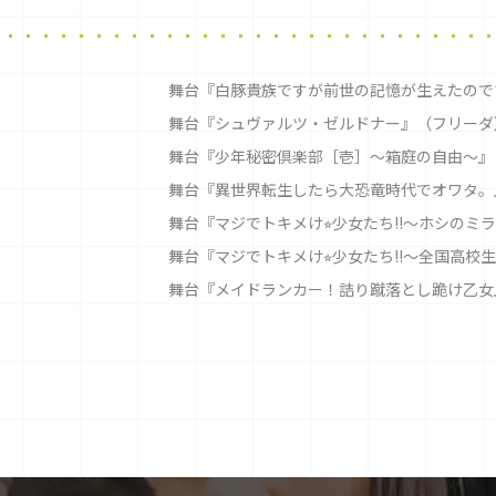
舞台『白豚貴族ですが前世の記憶が生えたのでひ
舞台『シュヴァルツ・ゼルドナー』（フリーダ
舞台『少年秘密倶楽部［壱］〜箱庭の自由〜』
舞台『異世界転生したら大恐竜時代でオワタ。
舞台『マジでトキメけ⭐︎少女たち!!〜ホシのミ
舞台『マジでトキメけ⭐︎少女たち!!～全国高
舞台『メイドランカー！詰り蹴落とし跪け乙女