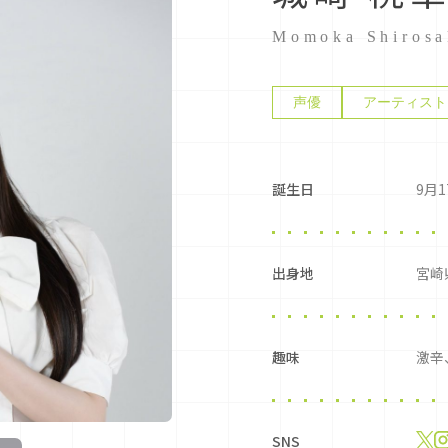
Momoka Shirosa
声優
アーティスト
誕生日
9月1
出身地
宮崎
趣味
激辛
SNS