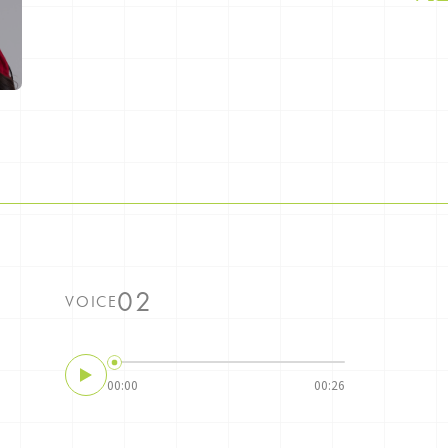
VOICE
00:00
00:26