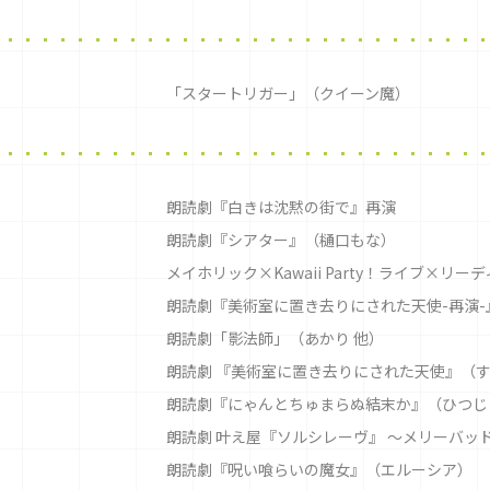
「スタートリガー」（クイーン魔）
朗読劇『白きは沈黙の街で』再演
朗読劇『シアター』（樋口もな）
メイホリック×Kawaii Party！ライブ×リ
朗読劇『美術室に置き去りにされた天使-再演-
朗読劇「影法師」（あかり 他）
朗読劇 『美術室に置き去りにされた天使』（
朗読劇『にゃんとちゅまらぬ結末か』（ひつじ
朗読劇 叶え屋『ソルシレーヴ』 〜メリーバッ
朗読劇『呪い喰らいの魔女』（エルーシア）