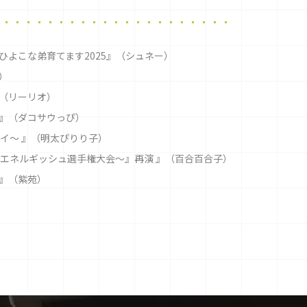
よこな弟育てます2025』（シュネー）
）
（リーリオ）
』（ダコサウっぴ）
ライ〜 』（明太ぴりり子）
校生エネルギッシュ選手権大会～』再演 』（百合百合子）
』（紫苑）