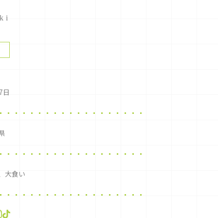
ki
7日
県
、大食い