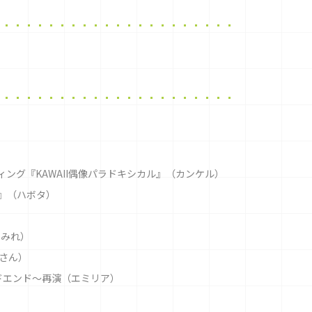
ーディング『KAWAII偶像パラドキシカル』（カンケル）
』（ハボタ）
すみれ）
さん）
ドエンド〜再演（エミリア）