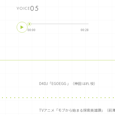
VOICE
00:00
00:28
D4DJ「EGOEGG 」（神田 はれ 役）
TVアニメ「モブから始まる探索英雄譚」（前