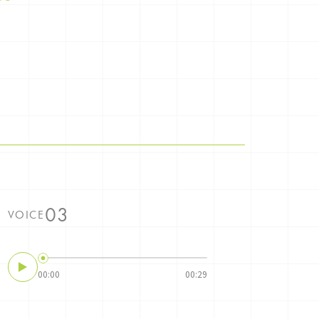
VOICE
00:00
00:29