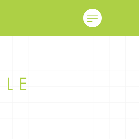
ILE
華