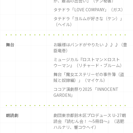
が、最高の出会い」（チン秘書）
タテドラ「LOVE COMPANY」（ガス）
タテドラ「ヨルムが好きな（ケン）」
（ヘイル）
舞台
お嬢様はバンドがやりたい ♪ ♪ ♪（豊
臣竜巻）
ミュージカル『ロストマン×ロスト
ウーマン』（リチャード・ブルーム）
舞台「魔女エステリーゼの事件簿（盗
賊と奴隷編）」（マイケル）
ココア演劇祭り2025 「INNOCENT
GARDEN」
朗読劇
劇団東京都鈴木区プロデュース U-27朗
読会 『読むん会！ 〜5冊目〜』（活肥
ハルナリ、響コウヘイ）