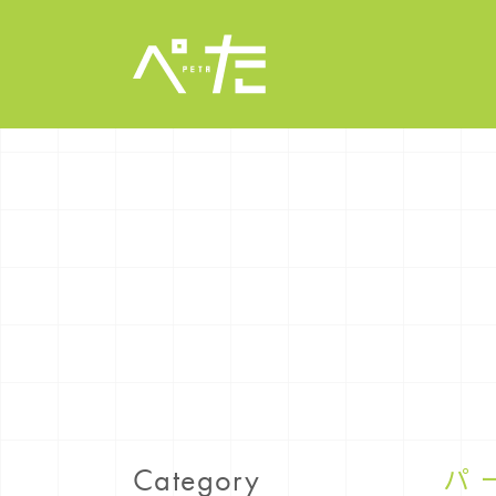
パ
Category