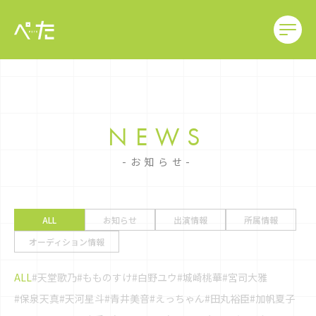
NEWS
お知らせ
ALL
お知らせ
出演情報
所属情報
オーディション情報
ALL
#天堂歌乃
#もものすけ
#白野ユウ
#城崎桃華
#宮司大雅
#保泉天真
#天河星斗
#青井美音
#えっちゃん
#田丸裕臣
#加帆夏子