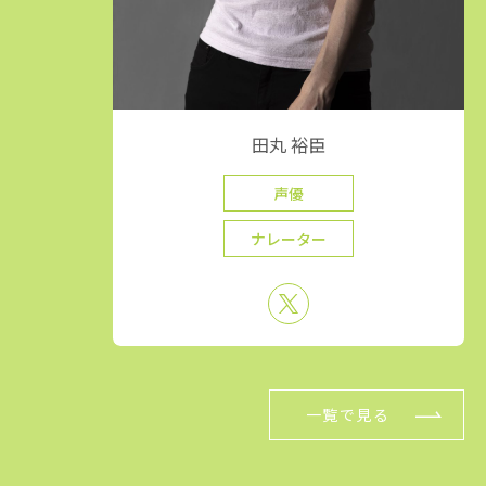
田丸 裕臣
声優
ナレーター
一覧で見る