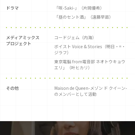
ドラマ
「咲-Saki-」（片岡優希）
「昼のセント酒」（遠藤早苗）
メディアミックス
コードジェム（内海）
プロジェクト
ボイスト Voice & Stories（明日・=・
ジラフ）
東京電脳 from電音部 ネオトウキョウ
エリ」（叶ヒカリ）
その他
Maison de Queen-メゾン ド クイーン-
のメンバーとして活動