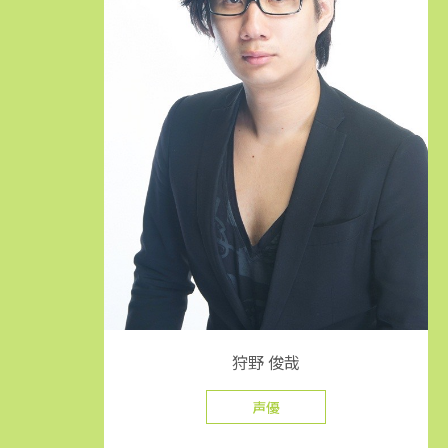
狩野 俊哉
声優