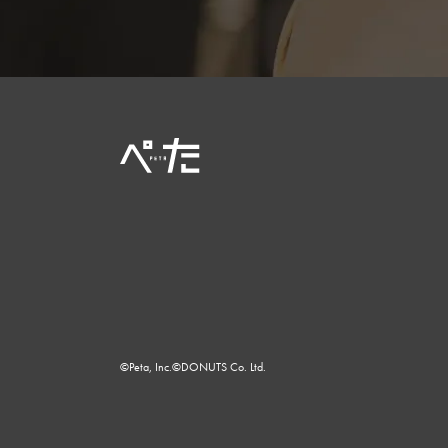
©Peta, Inc.
©DONUTS Co. Ltd.