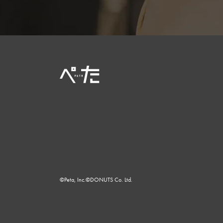
©Peta, Inc.
©DONUTS Co. Ltd.